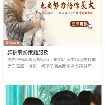
顏損弱勢家庭服務
陽光服務顏損弱勢家庭，他們因家中經濟支柱罹
患口腔癌、燒傷，或孩子因為顏損需長期醫療，
一家陷經濟困境。邀您愛心捐款支持，陪伴顏損
弱勢家庭走過生命中的寒冬！