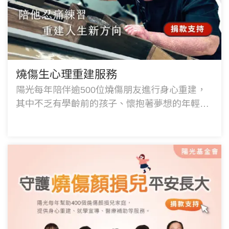
燒傷生心理重建服務
陽光每年陪伴逾500位燒傷朋友進行身心重建，
其中不乏有學齡前的孩子、懷抱著夢想的年輕
人、肩負家庭的父母以及本該安享晚年的長者，
人生被迫按下停止鍵....