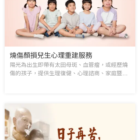
燒傷顏損兒生心理重建服務
陽光為出生即帶有太田母斑、血管瘤，或經歷燒
傷的孩子，提供生理復健、心理諮商、家庭暨社
會支持、醫療補助、就學宣導及獎助學金等服
務。邀請您一同陪伴他們，勇敢長大！