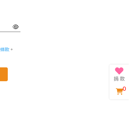
條款
。
0