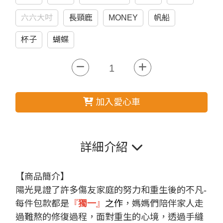
六六大吋
長頸鹿
MONEY
帆船
杯子
蝴蝶
加入愛心車
詳細介紹
【商品簡介】
陽光見證了許多傷友家庭的努力和重生後的不凡-
每件包款都是
『
獨一
』
之作
，媽媽們陪伴家人走
過難熬的修復過程，面對重生的心境，透過手縫