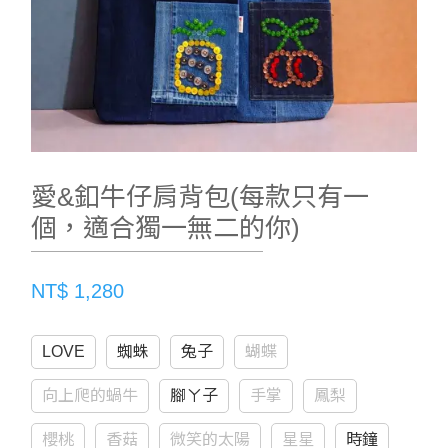
愛&釦牛仔肩背包(每款只有一
個，適合獨一無二的你)
NT$ 1,280
LOVE
蜘蛛
兔子
蝴蝶
向上爬的蝸牛
腳ㄚ子
手掌
鳳梨
櫻桃
香菇
微笑的太陽
星星
時鐘