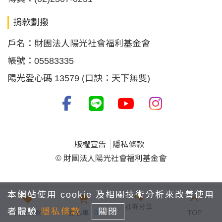
捐款劃撥
戶名：財團法人陽光社會福利基金會
帳號：05583335
陽光愛心碼 13579 (口訣：天下無雙)
版權宣告
隱私條款
© 財團法人陽光社會福利基金會
本網站使用 cookie 及相關技術分析來改善使用
社群分享
者體驗
隱私條款
關閉
我要捐款
愛心車
0
TOP