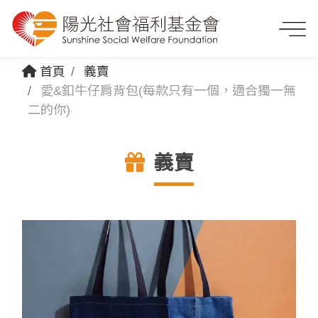
首頁
義賣
愛&釦牛仔肩背包(每款只有一個，適合獨一無
二的你)
義賣