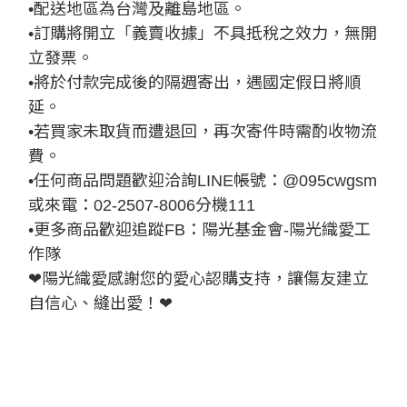
•配送地區為台灣及離島地區。
•訂購將開立「義賣收據」不具抵稅之效力，無開
立發票。
•將於付款完成後的隔週寄出，遇國定假日將順
延。
•若買家未取貨而遭退回，再次寄件時需酌收物流
費。
•任何商品問題歡迎洽詢LINE帳號：@095cwgsm
或來電：02-2507-8006分機111
•更多商品歡迎追蹤FB：陽光基金會-陽光織愛工
作隊
❤陽光織愛感謝您的愛心認購支持，讓傷友建立
自信心、縫出愛！❤